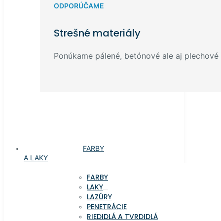
ODPORÚČAME
Strešné materiály
Ponúkame pálené, betónové ale aj plechové k
FARBY
A LAKY
FARBY
LAKY
LAZÚRY
PENETRÁCIE
RIEDIDLÁ A TVRDIDLÁ