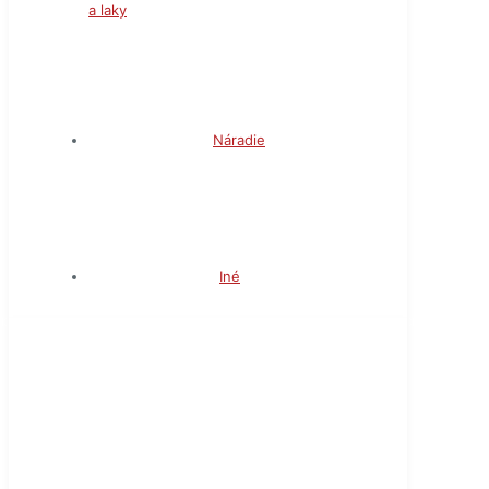
a laky
Náradie
Iné