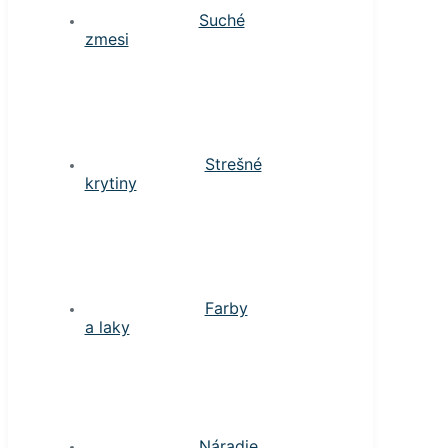
Suché
zmesi
Strešné
krytiny
Farby
a laky
Náradie