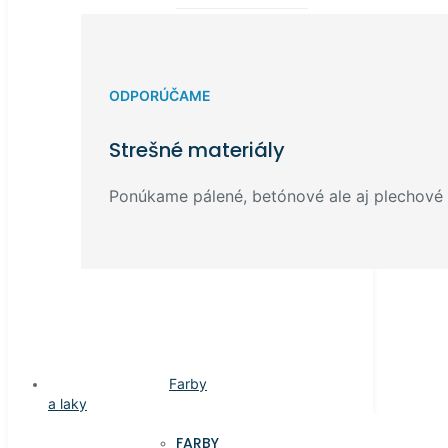
ODPORÚČAME
Strešné materiály
Ponúkame pálené, betónové ale aj plechové k
Farby
a laky
FARBY