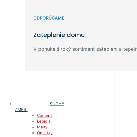
ODPORÚČAME
Zateplenie domu
V ponuke široký sortiment zateplení a tepelný
SUCHÉ
ZMESI
Cement
Lepidlá
Malty
Omietky