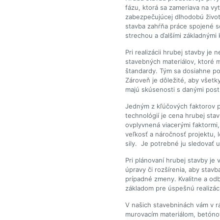
fázu, ktorá sa zameriava na vyt
zabezpečujúcej dlhodobú živo
stavba zahŕňa práce spojené s
strechou a ďalšími základnými
Pri realizácii hrubej stavby je
stavebných materiálov, ktoré 
štandardy. Tým sa dosiahne pož
Zároveň je dôležité, aby všetk
majú skúsenosti s danými post
Jedným z kľúčových faktorov p
technológií je cena hrubej sta
ovplyvnená viacerými faktormi, 
veľkosť a náročnosť projektu, 
sily. Je potrebné ju sledovať 
Pri plánovaní hrubej stavby j
úpravy či rozšírenia, aby stavba
prípadné zmeny. Kvalitne a odb
základom pre úspešnú realizác
V našich stavebninách vám v r
murovacím materiálom, betóno