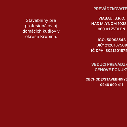
PREVÁDZKOVATE
VIABAU, S.R.O.
Stavebniny pre
NAD MLYNOM 1038
profesionálov aj
960 01 ZVOLEN
domácich kutilov v
okrese Krupina.
IČO: 50098543
DIČ: 2120187509
IČ DPH: SK2120187
VEDÚCI PREVÁDZ
CENOVÉ PONUK
OBCHOD@STAVEBNINYS
0948 900 411