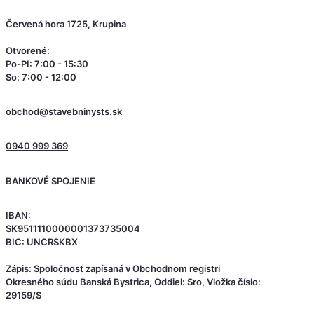
Červená hora 1725, Krupina
Otvorené:
Po-PI: 7:00 - 15:30
So: 7:00 - 12:00
obchod@stavebninysts.sk
0940 999 369
BANKOVÉ SPOJENIE
IBAN:
SK9511110000001373735004
BIC: UNCRSKBX
Zápis: Spoločnosť zapísaná v Obchodnom registri
Okresného súdu Banská Bystrica, Oddiel: Sro, Vložka číslo:
29159/S