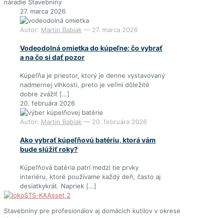
náradie
Stavebniny
27. marca 2026
Autor:
Martin Babiak
—
27. marca 2026
Vodeodolná omietka do kúpeľne: čo vybrať
a na čo si dať pozor
Kúpeľňa je priestor, ktorý je denne vystavovaný
nadmernej vlhkosti, preto je veľmi dôležité
dobre zvážiť
[…]
20. februára 2026
Autor:
Martin Babiak
—
20. februára 2026
Ako vybrať kúpeľňovú batériu, ktorá vám
bude slúžiť roky?
Kúpeľňová batéria patrí medzi tie prvky
interiéru, ktoré používame každý deň, často aj
desiatkykrát. Napriek
[…]
Stavebniny pre profesionálov aj domácich kutilov v okrese