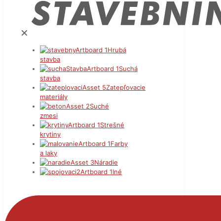
✕
Hrubá
stavba
Suchá
stavba
Zatepľovacie
materiály
Suché
zmesi
Strešné
krytiny
Farby
a laky
Náradie
Iné