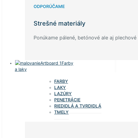
ODPORÚČAME
Strešné materiály
Ponúkame pálené, betónové ale aj plechové k
Farby
a laky
FARBY
LAKY
LAZÚRY
PENETRÁCIE
RIEDIDLÁ A TVRDIDLÁ
TMELY