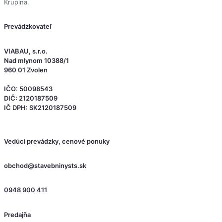
Krupina.
Prevádzkovateľ
VIABAU, s.r.o.
Nad mlynom 10388/1
960 01 Zvolen
IČO: 50098543
DIČ: 2120187509
IČ DPH: SK2120187509
Vedúci prevádzky, cenové ponuky
obchod@stavebninysts.sk
0948 900 411
Predajňa