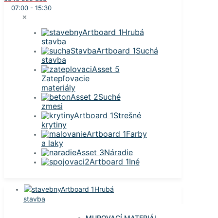
07:00 - 15:30
✕
Hrubá
stavba
Suchá
stavba
Zatepľovacie
materiály
Suché
zmesi
Strešné
krytiny
Farby
a laky
Náradie
Iné
Hrubá
stavba
MUROVACÍ MATERIÁL