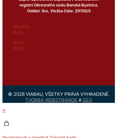
registri Okresného súdu Banská Bystrica,
Oddiel: Sro, Vložka číslo: 29159/S
Aktuálna
akcia
dovoz
domov
© 2026 VIABAU, VŠETKY PRÁVA VYHRADENÉ.
TVORBA WEBSTRÁNOK
A
SEO
✕
Skontrolovať a objednať
Zobraziť košík