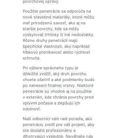
povrchovej úpravy.
Použitie penetrácie sa odporúča na
nové stavebné materiály, ktoré môžu
mať prirodzenú savosť, ako aj na
staršie povrchy, kde sa môžu
vyskytovať trhlinky či iné nedostatky.
Rôzne druhy penetrácií majú
špecifické vlastnosti, ako napríklad
hĺbkovú prenikavosť alebo rýchlosť
schnutia.
Pri výbere správneho typu je
dôležité zvážiť, aký druh povrchu
chcete ošetriť a aké podmienky budú
po nanesení finálnej vrstvy. Niektoré
penetrácie sú vhodné aj na použitie
v exteriéri, kde chránia povrchy pred
vplyvmi počasia a zlepšujú ich
odolnosť.
Naši odborníci vám radi poradia, akú
penetráciu zvoliť pre váš projekt, aby
ste dosiahli profesionálny a
dlhotrvajúci výsledok. Neváhajte nás