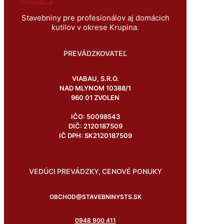
Stavebniny pre profesionálov aj domácich
kutilov v okrese Krupina.
PREVÁDZKOVATEĽ
VIABAU, S.R.O.
NAD MLYNOM 10388/1
960 01 ZVOLEN
IČO: 50098543
DIČ: 2120187509
IČ DPH: SK2120187509
VEDÚCI PREVÁDZKY, CENOVÉ PONUKY
OBCHOD@STAVEBNINYSTS.SK
0948 900 411