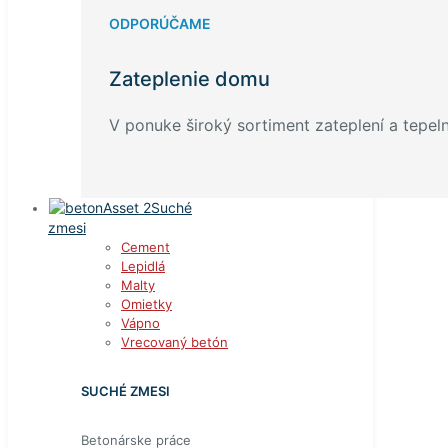
ODPORÚČAME
Zateplenie domu
V ponuke široký sortiment zateplení a tepelný
Suché
zmesi
Cement
Lepidlá
Malty
Omietky
Vápno
Vrecovaný betón
SUCHÉ ZMESI
Betonárske práce