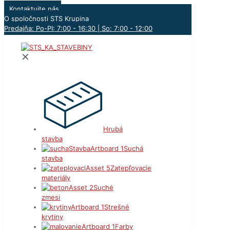
Kontaktujte nás
O spoločnosti STS Krupina
Predajňa: Po-PI: 7:00 - 16:30 | So: 7:00 - 12:00
✕
Hrubá
stavba
Suchá
stavba
Zatepľovacie
materiály
Suché
zmesi
Strešné
krytiny
Farby