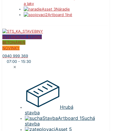
a laky
Náradie
Iné
INTERIÉROVÉ ŠTÚDIO
BETONÁREŇ
NOVINKY
0940 999 369
07:00 - 15:30
✕
Hrubá
stavba
Suchá
stavba