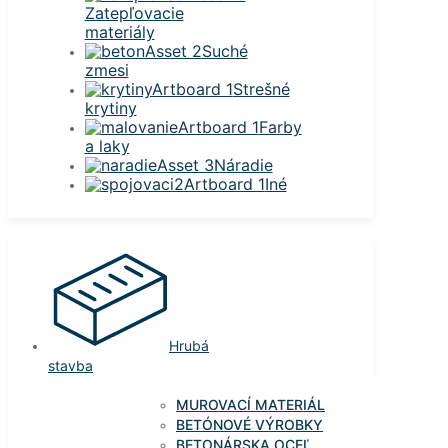
Zatepľovacie
materiály
Suché
zmesi
Strešné
krytiny
Farby
a laky
Náradie
Iné
Hrubá
stavba
MUROVACÍ MATERIÁL
BETÓNOVÉ VÝROBKY
BETONÁRSKA OCEĽ