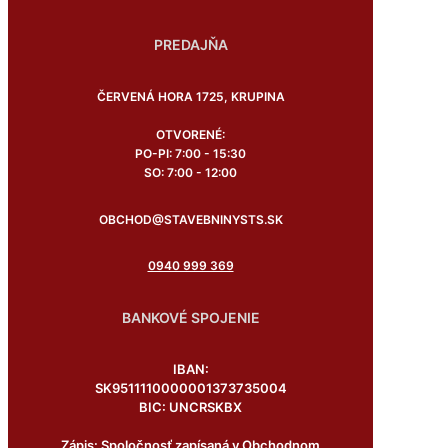
PREDAJŇA
ČERVENÁ HORA 1725, KRUPINA
OTVORENÉ:
PO-PI: 7:00 - 15:30
SO: 7:00 - 12:00
OBCHOD@STAVEBNINYSTS.SK
0940 999 369
BANKOVÉ SPOJENIE
IBAN:
SK9511110000001373735004
BIC: UNCRSKBX
Zápis: Spoločnosť zapísaná v Obchodnom