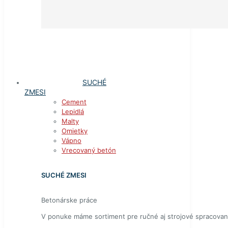
SUCHÉ
ZMESI
Cement
Lepidlá
Malty
Omietky
Vápno
Vrecovaný betón
SUCHÉ ZMESI
Betonárske práce
V ponuke máme sortiment pre ručné aj strojové spracovan