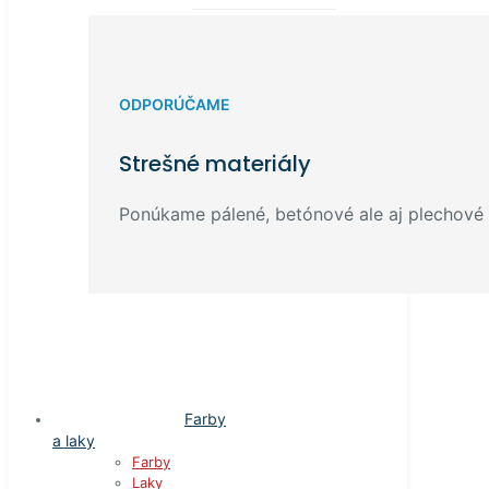
ODPORÚČAME
Strešné materiály
Ponúkame pálené, betónové ale aj plechové k
Farby
a laky
Farby
Laky