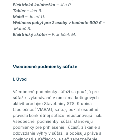
Elektrická kolobežka
– Ján P.
Tablet
– Ján B.
Mobil
– Jozef U.
Wellness pobyt pre 2 osoby v hodnote 600 €
–
Matúš S.
Elektrický skúter
– František M.
Všeobecné podmienky súťaže
I. Úvod
Všeobecné podmienky súťaží sa použijú pre
súťaže vykonávané v rámci marketingových
aktivít predajne Stavebniny STS, Krupina
(spoločnosť VIABAU, s.r.o.), pokiaľ osobitné
pravidlá konkrétnej súťaže neustanovujú inak.
Všeobecné podmienky súťaží stanovujú
podmienky pre prihlásenie, účasť, získanie a
odovzdanie výhry v súťaži, a popisujú práva a
povinnosti súťažiacich, a tiež zabezpečenie