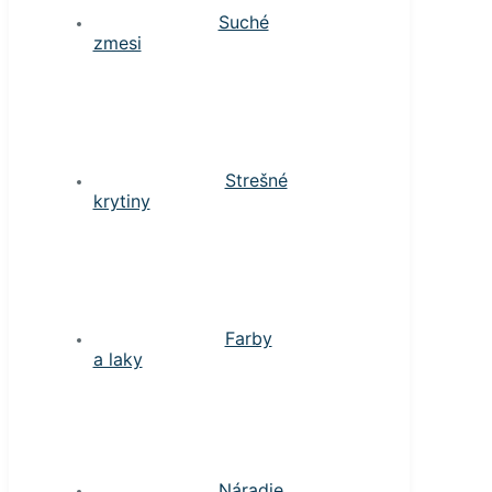
Suché
zmesi
Strešné
krytiny
Farby
a laky
Náradie