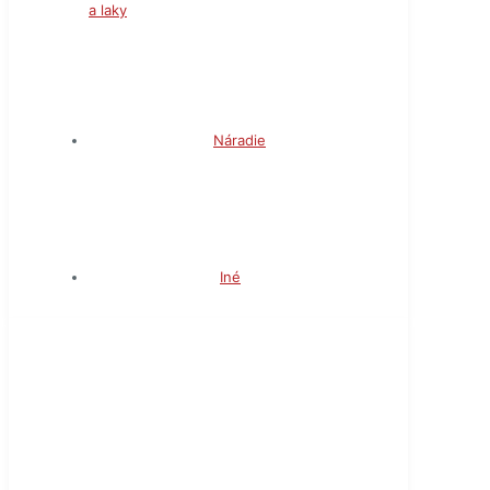
a laky
Náradie
Iné