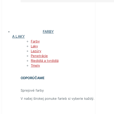
FARBY
A LAKY
Farby
Laky
Lazúry
Penetrácie
Riedidlá a tvrdidlá
Tmely
ODPORÚČAME
Sprejové farby
V našej širokej ponuke farieb si vyberie každý.