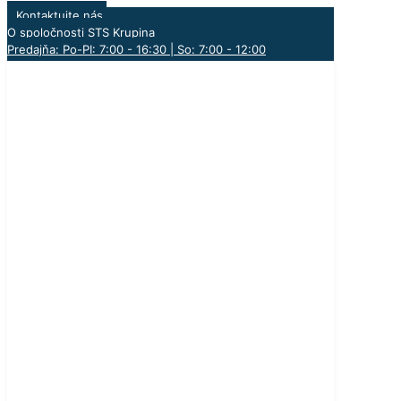
Kontaktujte nás
O spoločnosti STS Krupina
Predajňa: Po-PI: 7:00 - 16:30 | So: 7:00 - 12:00